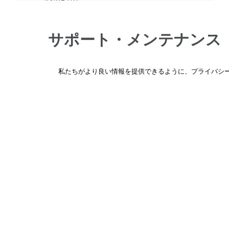
VX52R UTL
VX60R
VX62R
サポート・メンテナンス
VX62R TL
VX62R SST TL
製品の仕様や使い方がわからない、修理や部品の
私たちがより良い情報を提供できるように、プライバシー
頼はこちらからお問い合わせください。
VX62R SST
VX64R
詳しくはこちら
→
VX66 SST
VX66R SST
VX66R
VX82R
ホーム
VX66R TL
取扱ブラン
VX80R
VX86R SST