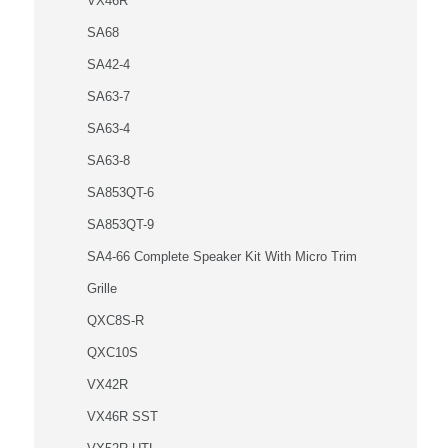
VX46R
SA68
SA42-4
SA63-7
SA63-4
SA63-8
SA853QT-6
SA853QT-9
SA4-66 Complete Speaker Kit With Micro Trim
Grille
QXC8S-R
QXC10S
VX42R
VX46R SST