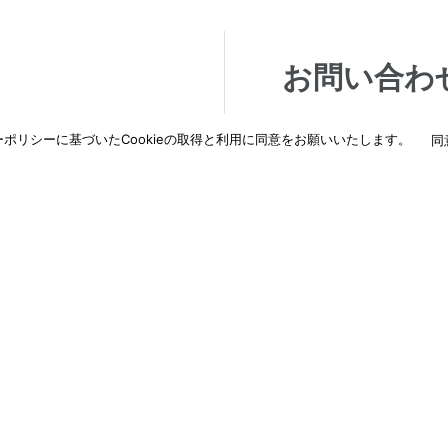
お問い合わ
交換などご相談・ご依
納入に関するご相談な
ポリシーに基づいたCookieの取得と利用に同意をお願いいたします。
同
わせください。
詳しくはこちら
→
納入事例
新着情報
ド
ダウンロード
採用情報