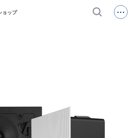
open_in_new
ショップ