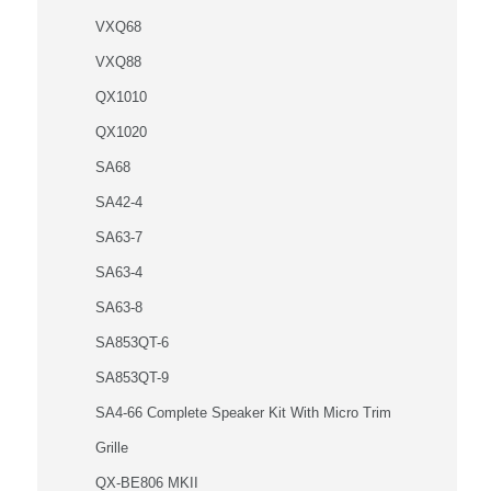
VXQ68
VXQ88
QX1010
QX1020
SA68
SA42-4
SA63-7
SA63-4
SA63-8
SA853QT-6
SA853QT-9
SA4-66 Complete Speaker Kit With Micro Trim
Grille
QX-BE806 MKII