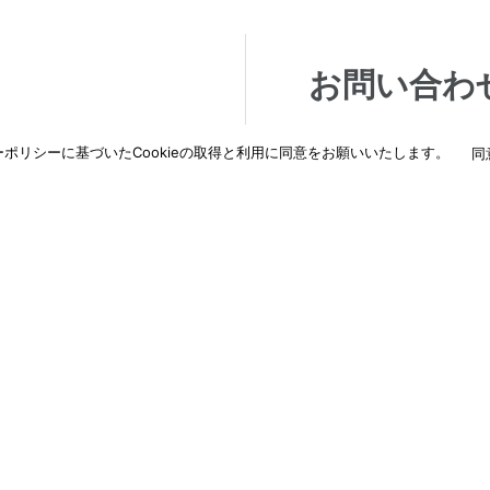
お問い合わ
交換などご相談・ご依
納入に関するご相談な
ポリシーに基づいたCookieの取得と利用に同意をお願いいたします。
同
わせください。
詳しくはこちら
→
納入事例
新着情報
ド
ダウンロード
採用情報