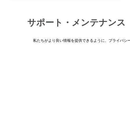
QX530QT
QX630QT
サポート・メンテナンス
QX830QT
VX62LCR
製品の仕様や使い方がわからない、修理や部品の
私たちがより良い情報を提供できるように、プライバシー
VX66 TL
頼はこちらからお問い合わせください。
VX66 SST
VX66LCR
詳しくはこちら
→
SA81-9-SUB
SA54-4-SUB
SA101-SUB
ホーム
ディスプレイ取付型
取扱ブラン
ベステックオーディオ・
カスタムスピーカー
ウーハー・サブウーハー