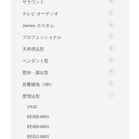
サラウンド
テレビ オーディオ
James カスタム
プロフェッショナル
天井埋込型
ペンダント型
壁掛・露出型
音響補強（SR）
壁埋込型
VX42
BE806-MKII
BE808-MKII
BE812-MKII