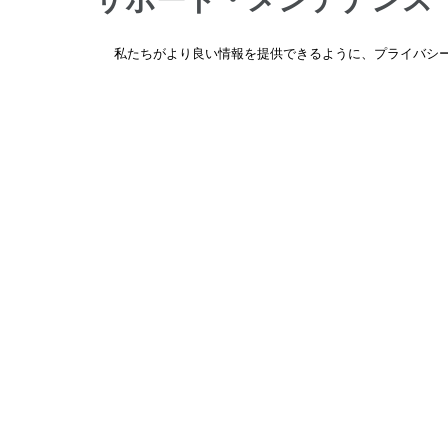
OW53QT
私たちがより良い情報を提供できるように、プライバシー
製品の仕様や使い方がわからない、修理や部品の
OW62QT
頼はこちらからお問い合わせください。
OW63QT
OW64QT
詳しくはこちら
→
OW66QBE
OW68QBE
WX48QT
WX58QT
ホーム
ベステックオーディオ・
取扱ブラン
カスタムスピーカー
ウーハー・サブウーハー
屋外用・全天候型
AT32