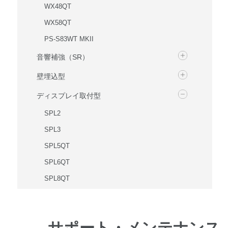
WX48QT
WX58QT
PS-S83WT MKII
音響補強（SR）
壁埋込型
ディスプレイ取付型
SPL2
SPL3
SPL5QT
SPL6QT
SPL8QT
OW42
OW43
サポート・メンテナンス
OW52QT