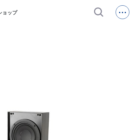
open_in_new
ショップ