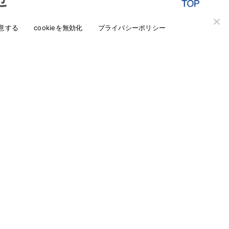
意する
cookieを無効化
プライバシーポリシー
ど、当社へのお問い合わせはこちらからお問い合
会社概要
サポート・メンテナンス
お問い合わせ
open_in_new
通販ショップ