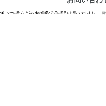
ポリシーに基づいたCookieの取得と利用に同意をお願いいたします。
同
交換などご相談・ご依
納入に関するご相談な
わせください。
詳しくはこちら
→
納入事例
新着情報
ド
ダウンロード
採用情報