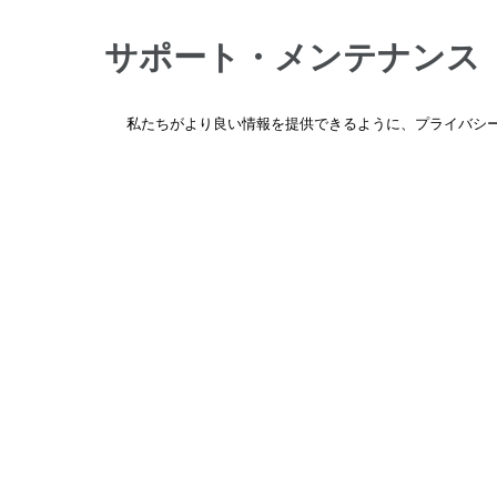
LS6T SAT
LS6T SAT/LS12T 6.1 SYS w/ DSP
サポート・メンテナンス
LS6T SAT/LS12T 8.2 SYS w/ DSP
LS6T SAT/LS12T SUB SYS w/ DSP
製品の仕様や使い方がわからない、修理や部品の
私たちがより良い情報を提供できるように、プライバシー
Mariner MX52
頼はこちらからお問い合わせください。
Mariner MX56
詳しくはこちら
→
Mariner MX62
Mariner MX62 SST
Mariner MX66
Mariner MX86
ホーム
OMN-6T
OMNI109
取扱ブラン
OMNI129
OMNI89