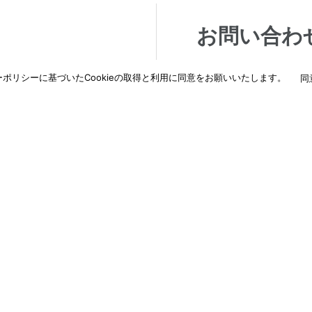
お問い合わ
交換などご相談・ご依
納入に関するご相談な
ポリシーに基づいたCookieの取得と利用に同意をお願いいたします。
同
わせください。
詳しくはこちら
→
納入事例
新着情報
ド
ダウンロード
採用情報