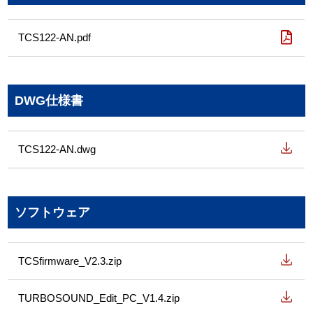
TCS122-AN.pdf
DWG仕様書
TCS122-AN.dwg
ソフトウェア
TCSfirmware_V2.3.zip
TURBOSOUND_Edit_PC_V1.4.zip