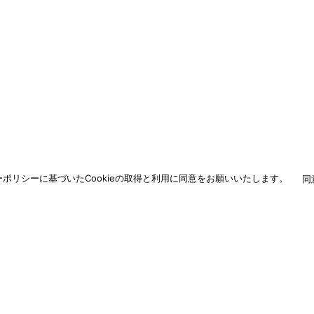
ポリシーに基づいたCookieの取得と利用に同意をお願いいたします。
同
お問い合わ
交換などご相談・ご依
納入に関するご相談な
わせください。