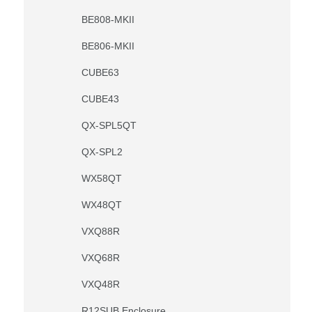
BE808-MKII
BE806-MKII
CUBE63
CUBE43
QX-SPL5QT
QX-SPL2
WX58QT
WX48QT
VXQ88R
VXQ68R
VXQ48R
R12SUB Enclosure