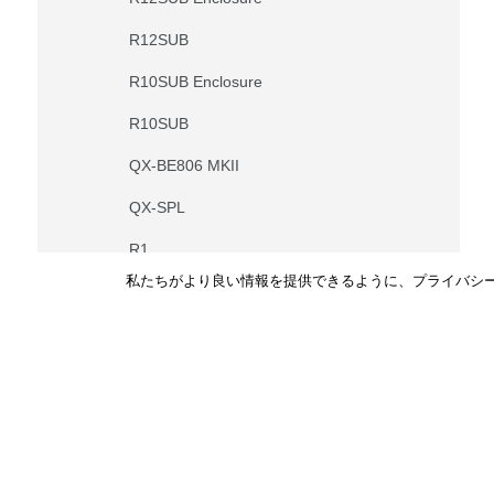
R12SUB
R10SUB Enclosure
R10SUB
QX-BE806 MKII
QX-SPL
R1
私たちがより良い情報を提供できるように、プライバシー
M1040BMS
M122
サポート・メンテナンス
M152
M213
製品の仕様や使い方がわからない、修理や部品の
頼はこちらからお問い合わせください。
MQ84