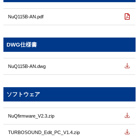
NuQ115B-AN.pdf
DWG仕様書
NuQ115B-AN.dwg
ソフトウェア
NuQfirmware_V2.3.zip
TURBOSOUND_Edit_PC_V1.4.zip