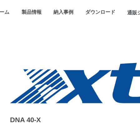
ーム
製品情報
納入事例
ダウンロード
通販
DNA 40-X