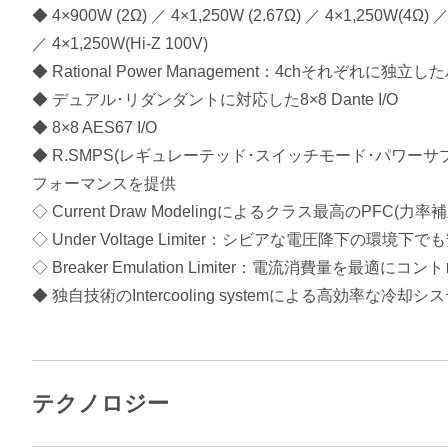
◆ 4×900W (2Ω) ／ 4×1,250W (2.67Ω) ／ 4×1,250W(4Ω) ／
／ 4×1,250W(Hi-Z 100V)
◆ Rational Power Management：4chそれぞれに独
◆ デュアル･リダンダントに対応した8×8 Dante I/O
◆ 8×8 AES67 I/O
◆ R.SMPS(レギュレーテッド･スイッチモード･パワ
フォーマンスを提供
◇ Current Draw Modelingによるクラス最高のPF
◇ Under Voltage Limiter：シビアな電圧降下の環境下
◇ Breaker Emulation Limiter：電流消費量を最
◆ 独自技術のIntercooling systemによる高効率な冷却シ
テクノロジー