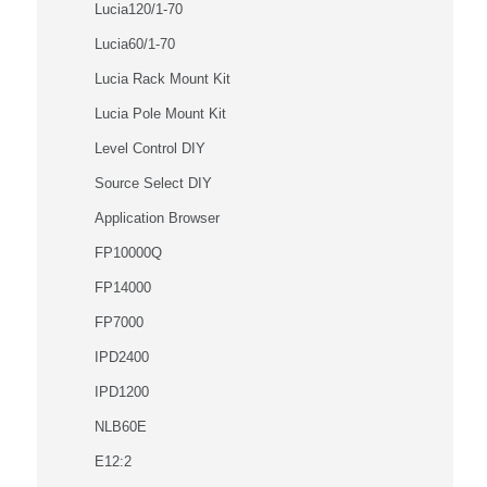
Lucia120/1-70
Lucia60/1-70
Lucia Rack Mount Kit
Lucia Pole Mount Kit
Level Control DIY
Source Select DIY
Application Browser
FP10000Q
FP14000
FP7000
IPD2400
IPD1200
NLB60E
E12:2