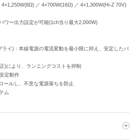
 4×1,250W(8Ω) ／ 4×700W(16Ω) ／ 4×1,300W(Hi-Z 70V)
立したパワー出力設定が可能(1ch当り最大2,000W)
ーサプライ)：本線電源の電流変動を最小限に抑え、安定したパ
C(力率補正)により、ランニングコストを抑制
でも安定動作
適にコントロールし、不意な電源落ちを防止
ステム