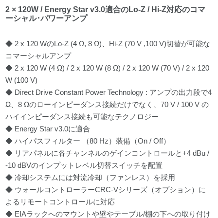
2 × 120W / Energy Star v3.0適合のLo-Z / Hi-Z対応のコマ
ーシャル･パワーアンプ
◆ 2 x 120 WのLo-Z (4 Ω, 8 Ω)、Hi-Z (70 V ,100 V)切替が可能な
コマーシャルアンプ
◆ 2 x 120 W (4 Ω) / 2 x 120 W (8 Ω) / 2 x 120 W (70 V) / 2 x 120
W (100 V)
◆ Direct Drive Constant Power Technology : アンプの出力段で4
Ω、8 Ωのローインピーダンス接続だけでなく、70 V / 100 V の
ハイインピーダンス接続も可能なテクノロジー
◆ Energy Star v3.0に適合
◆ ハイパスフィルター （80 Hz）装備（On / Off）
◆ リアパネルに各チャンネルのゲインコントロールと+4 dBu /
-10 dBVのインプットレベル切替スイッチを配置
◆ 冷却システムには対流冷却（ファンレス）を採用
◆ ウォールコントローラーCRC-Vシリーズ（オプション）に
よるリモートコントロールに対応
◆ EIAラックへのマウントや壁やテーブル/棚の下への取り付け