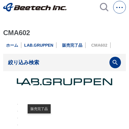
CMA602
ホーム
LAB.GRUPPEN
販売完了品
CMA602
search
絞り込み検索
販売完了品