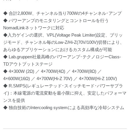
◆ 合計2,800W、チャンネル当り700Wの4チャンネル･アンプ
◆ パワーアンプのモニタリングとコントロールを行う
NomadLinkネットワークに対応
◆入力ゲインの選択、VPL(Voltage Peak Limiter)設定、ブリッ
ジモード、チャンネル毎のLow-Z/Hi-Z(70V/100V)切替により、
あらゆるアプリケーションにおけるカスタム構成が可能
◆ Lab.gruppen社最高峰のパワーアンプ･テクノロジーClass-
TDアウトプットステージ
◆ 4×300W (2Ω) ／ 4×700W(4Ω) ／ 4×700W(8Ω) ／
4×600W(16Ω) ／ 4×700W(Hi-Z 70V) ／ 4×700W(Hi-Z 100V)
◆ R.SMPS(レギュレーテッド･スイッチモード･パワーサプラ
イ)：本線電源の電流変動を最小限に抑え、安定したパフォーマ
ンスを提供
◆ 独自技術のIntercooling systemによる高効率な冷却システム