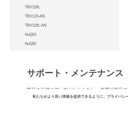
TBV118L
TBV123-AN
TBV118L-AN
NuQ62
NuQ82
NuQ102
NuQ122
サポート・メンテナンス
NuQ152
NuQ115B
NuQ118B
製品の仕様や使い方がわからない、修理や部品の
私たちがより良い情報を提供できるように、プライバシー
頼はこちらからお問い合わせください。
NuQ82-AN
NuQ102-AN
詳しくはこちら
→
NuQ122-AN
NuQ152-AN