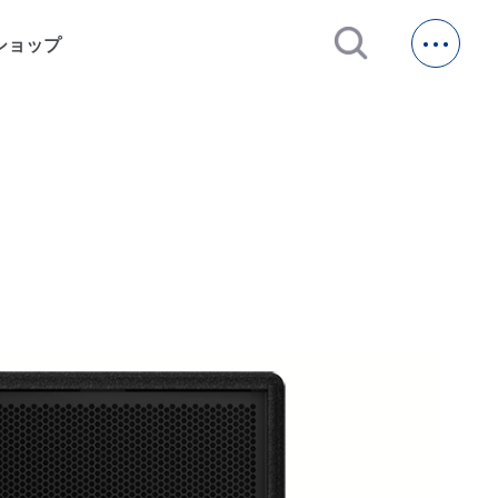
open_in_new
ショップ