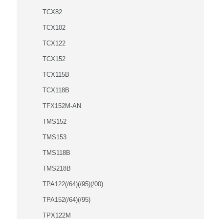
TCX82
TCX102
TCX122
TCX152
TCX115B
TCX118B
TFX152M-AN
TMS152
TMS153
TMS118B
TMS218B
TPA122(/64)(/95)(/00)
TPA152(/64)(/95)
TPX122M