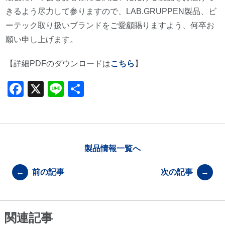
きるよう尽力して参りますので、LAB.GRUPPEN製品、ビ
ーテック取り扱いブランドをご愛顧賜りますよう、何卒お
願い申し上げます。
【詳細PDFのダウンロードは
こちら
】
F
X
Li
共
a
n
有
c
e
e
b
製品情報一覧へ
o
←
前の記事
次の記事
→
o
k
関連記事