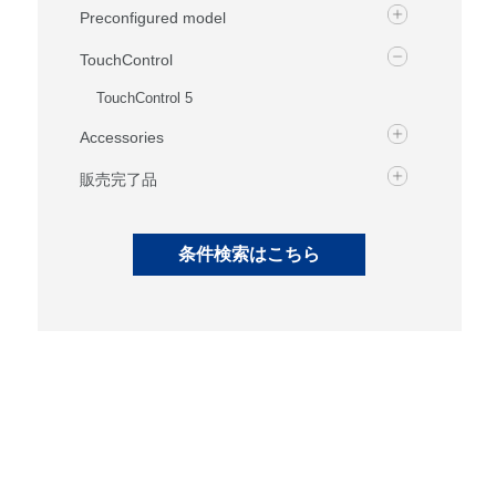
Preconfigured model
TouchControl
TouchControl 5
Accessories
販売完了品