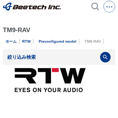
TM9-RAV
ホーム
RTW
Preconfigured model
TM9-RAV
search
絞り込み検索