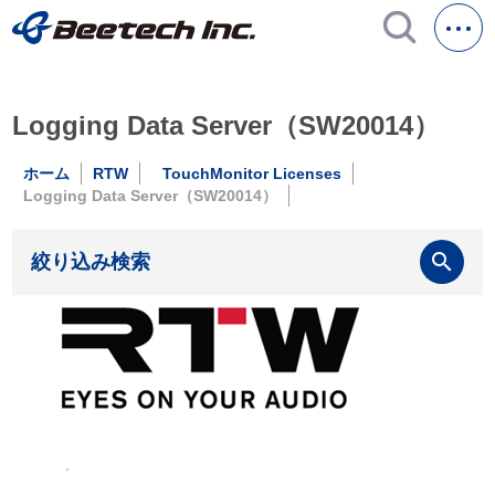
Logging Data Server（SW20014）
ホーム
RTW
TouchMonitor Licenses
Logging Data Server（SW20014）
search
絞り込み検索