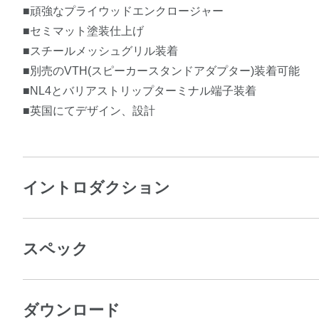
■頑強なプライウッドエンクロージャー
■セミマット塗装仕上げ
■スチールメッシュグリル装着
■別売のVTH(スピーカースタンドアダプター)装着可能
■NL4とバリアストリップターミナル端子装着
■英国にてデザイン、設計
イントロダクション
スペック
ダウンロード