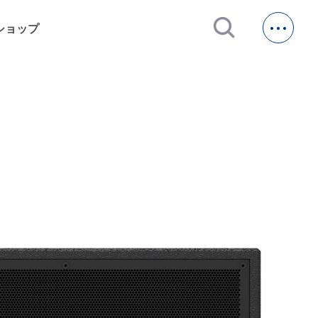
open_in_new
ショップ