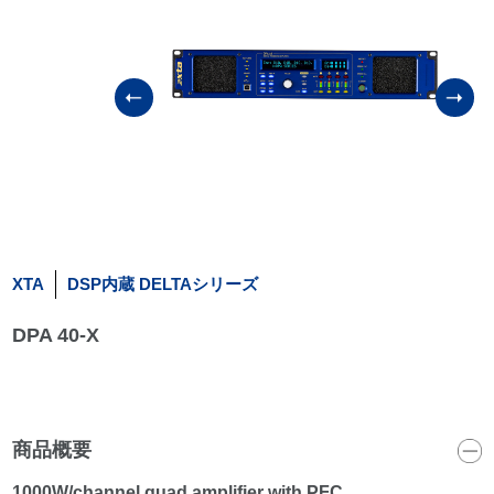
XTA
DSP内蔵 DELTAシリーズ
DPA 40-X
商品概要
1000W/channel quad amplifier with PFC