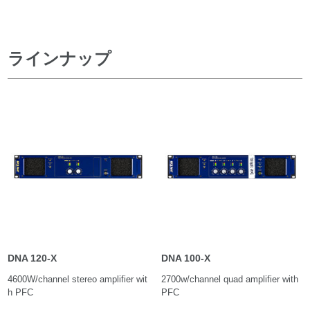
ラインナップ
DNA 120-X
DNA 100-X
4600W/channel stereo amplifier wit
2700w/channel quad amplifier with
h PFC
PFC