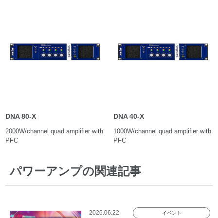
DNA 80-X
DNA 40-X
2000W/channel quad amplifier with
1000W/channel quad amplifier with
PFC
PFC
パワーアンプの関連記事
2026.06.22
イベント