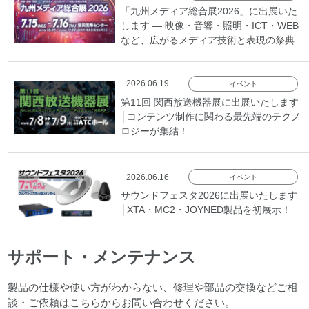
「九州メディア総合展2026」に出展いた
します ― 映像・音響・照明・ICT・WEB
など、広がるメディア技術と表現の祭典
2026.06.19
イベント
第11回 関西放送機器展に出展いたします
│コンテンツ制作に関わる最先端のテクノ
ロジーが集結！
2026.06.16
イベント
サウンドフェスタ2026に出展いたします
│XTA・MC2・JOYNED製品を初展示！
サポート・メンテナンス
製品の仕様や使い方がわからない、修理や部品の交換などご相
談・ご依頼はこちらからお問い合わせください。