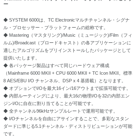
ー
◆ SYSTEM 6000は、TC Electronicマルチチャンネル・シグナ
ル・プロセッサー・プラットフォームの総称です。
◆ Mastering（マスタリング)/Music（ミュージック)/Film（フィ
ルム)/Broadcast（ブロードキャスト）の各アプリケーションに
適したアルゴリズムをプリインストールしたパッケージとして
提供いたします。
◆ 各パッケージ製品はすべて同じハードウェア構成
（Mainframe 6000 MKII + CPU 6000 MKII + TC Icon MKII。標準
8 AES/EBU I/O チャンネル、DSP x 4 基搭載）となります。
◆ オプションでI/Oを最大16イン/16アウトまで拡張可能です。
◆ 内部ルーティングにより、最大16の物理I/Oを32の内部エン
ジンI/Oに自在に割り当てることが可能です。
◆ 全チャンネル96kHzサンプルレートで運用可能です。
◆ I/Oチャンネルを自由にアサインすることで、多彩なスタン
ダードに準じる5.1チャンネル・ディストリビューションが可能
です。