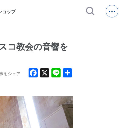
open_in_new
ショップ
ンシスコ教会の音響を
Facebook
X
Line
共
事をシェア
有