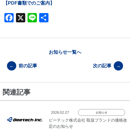
【PDF書類でのご案内】
F
X
Li
共
a
n
有
c
e
e
b
お知らせ一覧へ
o
←
前の記事
次の記事
→
o
k
関連記事
2026.02.27
お知らせ
ビーテック株式会社 取扱ブランドの価格改
定のお知らせ