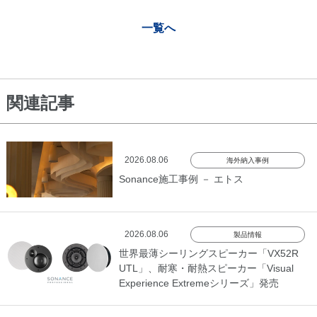
e
b
一覧へ
o
o
k
関連記事
2026.08.06
海外納入事例
Sonance施工事例 － エトス
2026.08.06
製品情報
世界最薄シーリングスピーカー「VX52R
UTL」、耐寒・耐熱スピーカー「Visual
Experience Extremeシリーズ」発売