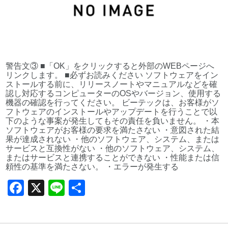
警告文③ ■「OK」をクリックすると外部のWEBページへ
リンクします。 ■必ずお読みください ソフトウェアをイン
ストールする前に、リリースノートやマニュアルなどを確
認し対応するコンピューターのOSやバージョン、使用する
機器の確認を行ってください。 ビーテックは、お客様がソ
フトウェアのインストールやアップデートを行うことで以
下のような事案が発生してもその責任を負いません。 ・本
ソフトウェアがお客様の要求を満たさない ・意図された結
果が達成されない ・他のソフトウェア、システム、または
サービスと互換性がない ・他のソフトウェア、システム、
またはサービスと連携することができない ・性能または信
頼性の基準を満たさない。 ・エラーが発生する
F
X
Li
共
a
n
有
c
e