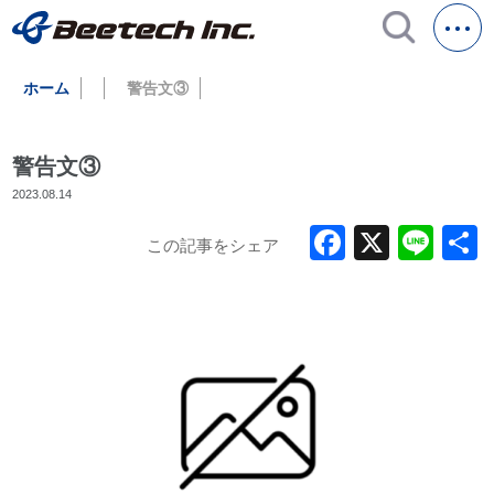
ホーム
警告文③
警告文③
2023.08.14
Faceboo
X
Lin
この記事をシェア