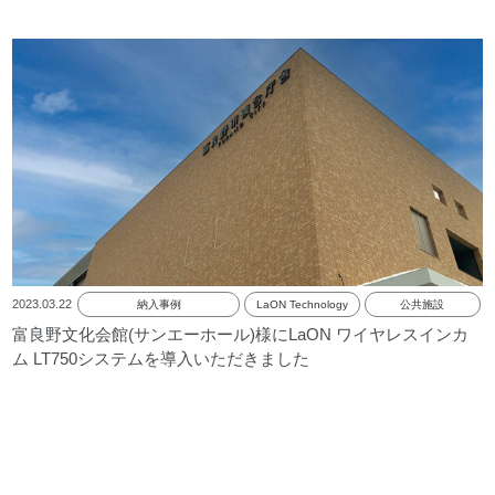
2023.03.22
納入事例
LaON Technology
公共施設
富良野文化会館(サンエーホール)様にLaON ワイヤレスインカ
ム LT750システムを導入いただきました