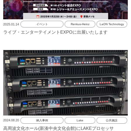
2025.01.14
イベント
Renkus-Heinz
LaON Technology
ライブ・エンターテイメントEXPOに出展いたします
2024.08.20
納入事例
Lake
公共施設
高周波文化ホール(新湊中央文化会館)にLAKEプロセッサ