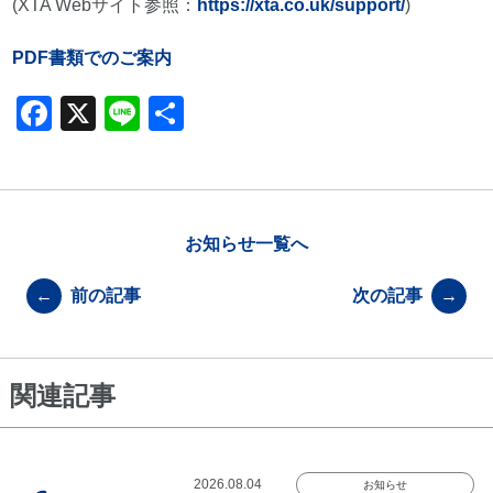
(XTA Webサイト参照：
https://xta.co.uk/support/
)
PDF書類でのご案内
F
X
Li
共
a
n
有
c
e
e
b
お知らせ一覧へ
o
←
前の記事
次の記事
→
o
k
関連記事
2026.08.04
お知らせ