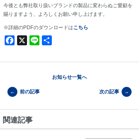
今後とも弊社取り扱いブランドの製品に変わらぬご愛顧を
賜りますよう、よろしくお願い申し上げます。
※詳細のPDFのダウンロードは
こちら
F
X
Li
共
a
n
有
c
e
e
b
お知らせ一覧へ
o
←
前の記事
次の記事
→
o
k
関連記事