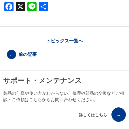
F
X
Li
共
a
n
有
c
e
e
b
トピックス一覧へ
o
←
前の記事
o
k
サポート・メンテナンス
製品の仕様や使い方がわからない、修理や部品の交換などご相
談・ご依頼はこちらからお問い合わせください。
詳しくはこちら
→