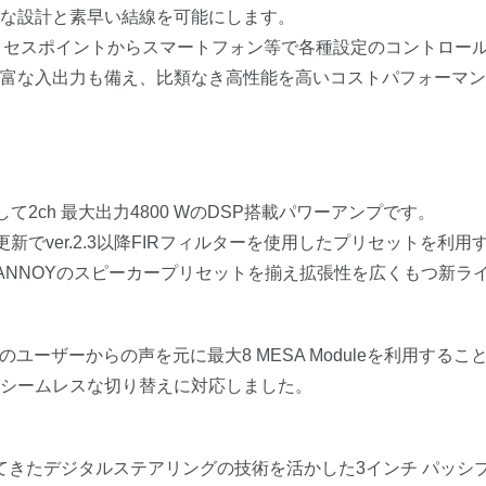
な設計と素早い結線を可能にします。
iアクセスポイントからスマートフォン等で各種設定のコントロー
富な入出力も備え、比類なき高性能を高いコストパフォーマン
て2ch 最大出力4800 WのDSP搭載パワーアンプです。
更新でver.2.3以降FIRフィルターを使用したプリセットを利
d / TANNOYのスピーカープリセットを揃え拡張性を広くもつ新
。多くのユーザーからの声を元に最大8 MESA Moduleを利用する
シームレスな切り替えに対応しました。
長年培ってきたデジタルステアリングの技術を活かした3インチ パッ