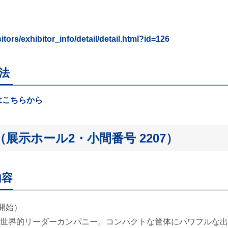
itors/exhibitor_info/detail/detail.html?id=126
方法
はこちらから
展示ホール2・小間番号 2207）
内容
開始）
的リーダーカンパニー。コンパクトな筐体にパワフルな出力を備え、Au