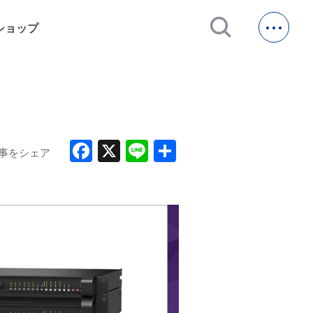
open_in_new
ショップ
Facebook
X
Line
共
事をシェア
有