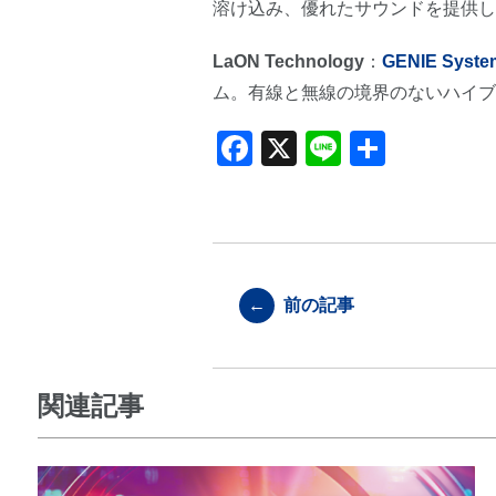
溶け込み、優れたサウンドを提供し
LaON Technology
：
GENIE Syste
ム。有線と無線の境界のないハイブ
F
X
Li
共
a
n
有
c
e
e
b
←
前の記事
o
o
k
関連記事